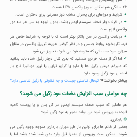
۲۶ سالگی هم امکان تجویز واکسن HPV هست.
✦
شرایط و دوزهای برای پسران مشابه دوز مصرفی برای دختران است.
✦
در افراد دچار ضعف سیستم ایمنی باشد، بدون توجه به سن هر سه دوز
واکسن لازم است.
✦
دریافت واکسن در سن بالاتر بهتر است که با توجه به شرایط خاص هر
فرد، تاریخچه روابط جنسی و در نظر گرفتن هزینه تزریق واکسن در مقابل
میزان سود جسمانی که متوجه فرد می شود، تجویز می شود.
✔
اما اگر از دسته افرادی هستید که بدن شان دچار زگیل شده باید بدانید
که علیرغم درمان زگیل ها با دارو یا کرایو تراپی یا لیزر مونالیزا تاچ باز
احتمال عود زگیل وجود دارد.
بیشتر بخوانید:☚
تبخال تناسلی چیست و چه تفاوتی با زگیل تناسلی دارد؟
چه عواملی سبب افزایش دفعات عود زگیل می شوند؟
هر عاملی که سبب ضعف سیستم ایمنی در کل بدن و یا پوست ناحیه
آلوده به ویروس شود می تواند منجر به عود زگیل شود:
✙
بارداری:
بعضی از خانم ها برای اولین بار طی دوران بارداری متوجه وجود زگیل می
شوند. ممکن است ویروس از مدتها قبل وارد بدن شما شده باشد اما با