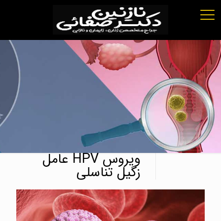
ویروس HPV عامل
زگیل تناسلی