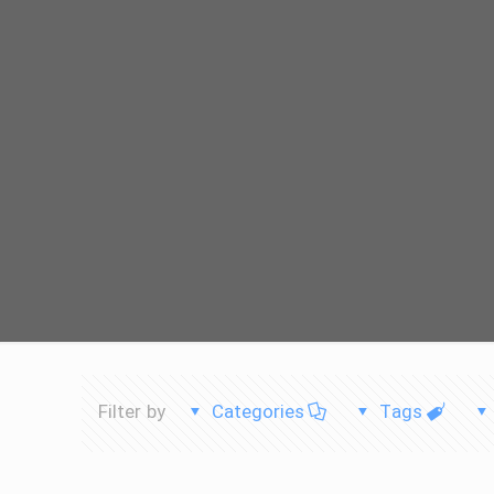
Filter by
Categories
Tags