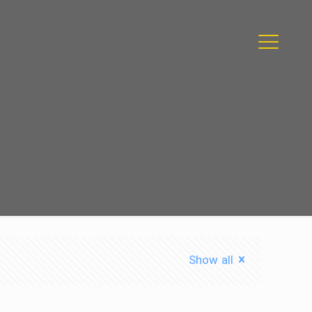
Show all