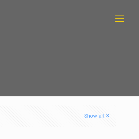
Show all