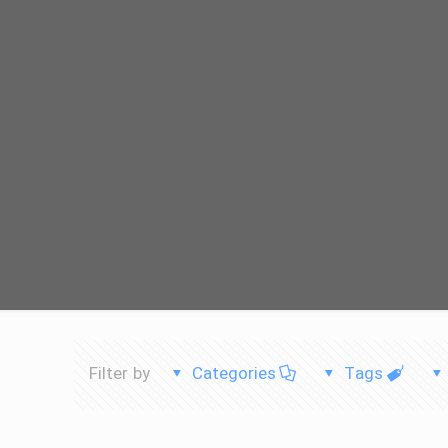
Filter by
Categories
Tags