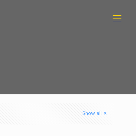
Show all