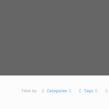
Filter by
Categories
Tags